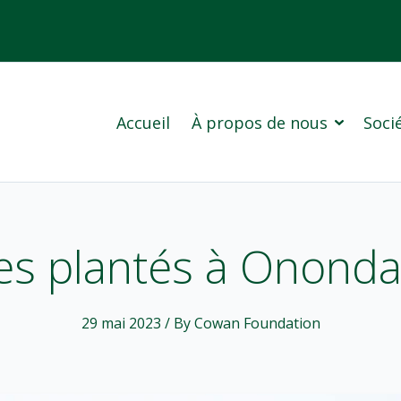
Accueil
À propos de nous
Socié
Groupe A
Princeton
es plantés à Onond
29 mai 2023
/ By Cowan Foundation
L’histoire de notre société