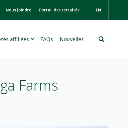
Nous joindre
Portail des retraités
EN
tés affiliées
FAQs
Nouvelles
ssurance Cowan
 Holdings Limited
aga Farms